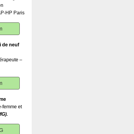
en
 AP-HP Paris
m
i de neuf
érapeute –
m
mme
-femme et
MG).
MG