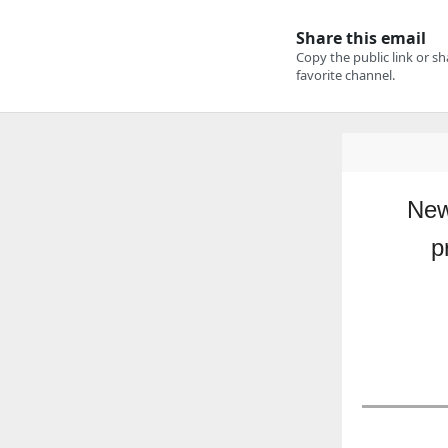
New
p