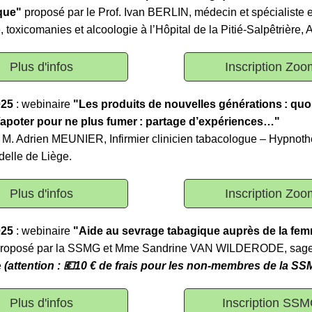
ique"
proposé par le Prof. Ivan BERLIN, médecin et spécialiste 
, toxicomanies et alcoologie à l’Hôpital de la Pitié-Salpêtrière,
Plus d'infos
Inscription Zoo
025
: webinaire
"Les produits de nouvelles générations : quo
Vapoter pour ne plus fumer : partage d’expériences…"
 M. Adrien MEUNIER, Infirmier clinicien tabacologue – Hypnoth
delle de Liège.
Plus d'infos
Inscription Zoo
025
: webinaire
"Aide au sevrage tabagique auprès de la fe
roposé par la SSMG et Mme Sandrine VAN WILDERODE, sage
e
(attention : 💶10 € de frais pour les non-membres de la SS
Plus d'infos
Inscription SS