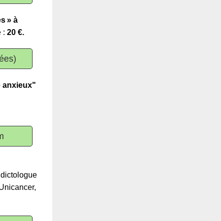
s » à
 :
20 €.
tées)
 anxieux"
m
dictologue
 Unicancer,