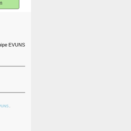
m
quipe EVUNS
VUNS.
.