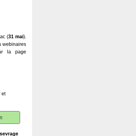
ac (
31 mai
).
s webinaires
sur la page
 et
m
 sevrage