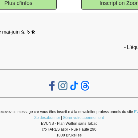
Plus d'infos
Inscription Zoo
 mai-juin 🌼🌷🪷
- L'é
ecevez ce message car vous êtes inscrit·e à la newsletter professionnels du site
E
Se désabonner
|
Gérer votre abonnement
EVUNS - Plan Wallon sans Tabac
c/o FARES asbl - Rue Haute 290
1000 Bruxelles