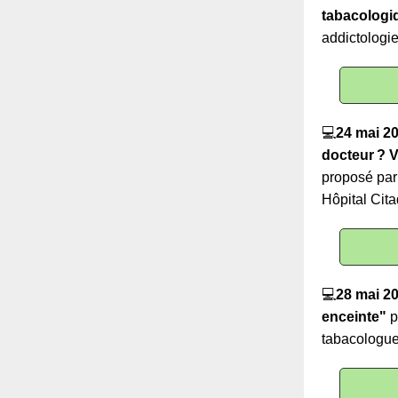
tabacolog
addictologie
💻
24 mai 2
docteur ? 
proposé par
Hôpital Cita
💻
28 mai 2
enceinte"
p
tabacologu