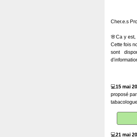
Cher.e.s Pro
🌸Ca y est,
Cette fois 
sont disp
d'informati
💻
15 mai 2
proposé pa
tabacologue
💻
21 mai 2