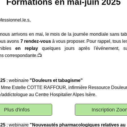
Formations en mai-juin 2025
fessionnel.le.s,
 nous arrivons en mai, le mois de la journée mondiale sans tab
nous avons
7 rendez-vous
à vous proposer. Pour rappel, tous le
onibles
en replay
quelques jours après l'événement, 
ons correspondante.📺
025
: webinaire
"Douleurs et tabagisme"
r Mme Estelle COTTE RAFFOUR, infirmière Ressource Douleur
/addictologue au Centre Hospitalier Alpes Isère.
Plus d'infos
Inscription Zoo
025
: webinaire
"Nouveautés pharmacologiques relatives au