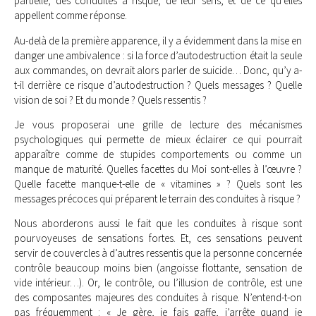
partielle, des conduites à risque, de leur sens, et de ce qu’elles
appellent comme réponse.
Au-delà de la première apparence, il y a évidemment dans la mise en
danger une ambivalence : si la force d’autodestruction était la seule
aux commandes, on devrait alors parler de suicide… Donc, qu’y a-
t-il derrière ce risque d’autodestruction ? Quels messages ? Quelle
vision de soi ? Et du monde ? Quels ressentis ?
Je vous proposerai une grille de lecture des mécanismes
psychologiques qui permette de mieux éclairer ce qui pourrait
apparaître comme de stupides comportements ou comme un
manque de maturité. Quelles facettes du Moi sont-elles à l’œuvre ?
Quelle facette manque-t-elle de « vitamines » ? Quels sont les
messages précoces qui préparent le terrain des conduites à risque ?
Nous aborderons aussi le fait que les conduites à risque sont
pourvoyeuses de sensations fortes. Et, ces sensations peuvent
servir de couvercles à d’autres ressentis que la personne concernée
contrôle beaucoup moins bien (angoisse flottante, sensation de
vide intérieur…). Or, le contrôle, ou l’illusion de contrôle, est une
des composantes majeures des conduites à risque. N’entend-t-on
pas fréquemment : « Je gère, je fais gaffe, j’arrête quand je