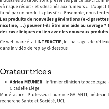
industries du tabac sont présentés par celles-ci comme
« à risque réduit » et « destinés aux fumeurs »
.
L’objecti
fumé par un produit « plus sûr ».
Ensemble, nous tenter
Les produits de nouvelles générations (e-cigarettes,
nicotine, …) peuvent-ils être une aide au sevrage ?
des cas cliniques en lien avec les nouveaux produits
Ce webinaire était
INTERACTIF
, les passages de réflex
dans la vidéo de replay ci-dessous.
Orateur·trice·s
Adrien MEUNIER
,
Infirmier clinicien tabacologue
Citadelle Liège.
Modératrice :
Professeur Laurence GALANTI, médecin 
recherche Sante et Société, UCL