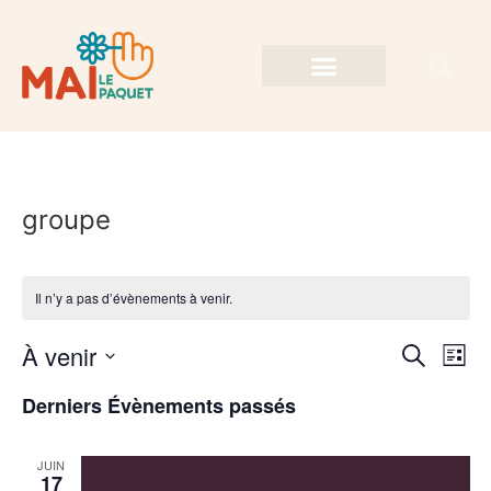
groupe
Il n’y a pas d’évènements à venir.
Rech
Na
À venir
Recherche
Liste
Sélectionnez
de
et
une
Derniers Évènements passés
date.
vu
navig
Év
JUIN
de
17