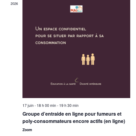
2026
vues
Évèn
17 juin - 18 h 00 min
-
19 h 30 min
Groupe d’entraide en ligne pour fumeurs et
poly-consommateurs encore actifs (en ligne)
Zoom