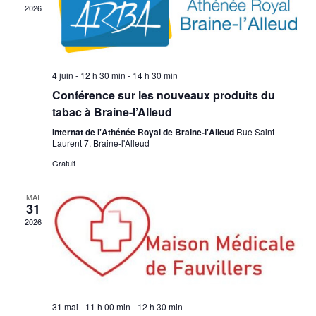
2026
vues
Évèn
4 juin - 12 h 30 min
-
14 h 30 min
Conférence sur les nouveaux produits du
tabac à Braine-l’Alleud
Internat de l'Athénée Royal de Braine-l'Alleud
Rue Saint
Laurent 7, Braine-l'Alleud
Gratuit
MAI
31
2026
31 mai - 11 h 00 min
-
12 h 30 min