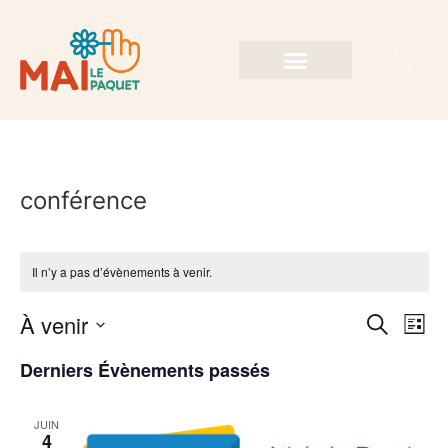
conférence
Il n’y a pas d’évènements à venir.
Rech
Na
À venir
Recherche
Liste
Sélectionnez
de
et
une
Derniers Évènements passés
date.
vu
navig
Év
JUIN
de
4