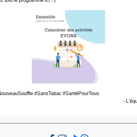
 tout le programme ici :👇
uveauSouffle #SansTabac #SantéPourTous
- L'é