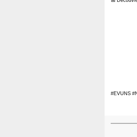
📅 Découvrez
#EVUNS #No