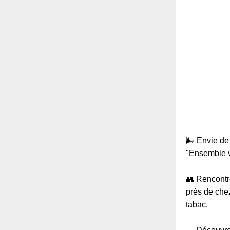
🌬️ Envie d
"Ensemble v
👥 Rencontre
près de chez
tabac.