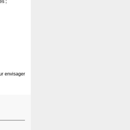
és ;
ur envisager