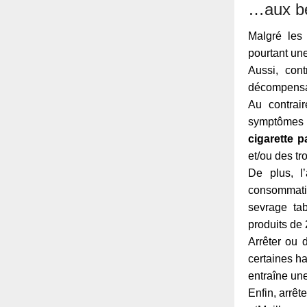
…aux bén
Malgré les 
pourtant une
Aussi, con
décompensati
Au contrai
symptômes 
cigarette p
et/ou des tr
De plus, l’
consommatio
sevrage ta
produits de
Arrêter ou
certaines ha
entraîne une
Enfin, arrêt