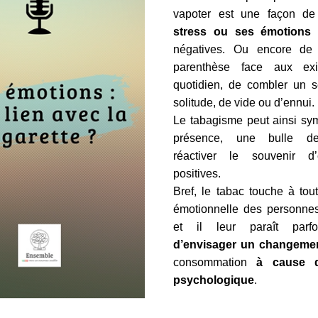
vapoter est une façon d
stress ou ses émotion
négatives. Ou encore de s
parenthèse face aux ex
quotidien, de combler un s
solitude, de vide ou d’ennui.
Le tabagisme peut ainsi sy
présence, une bulle de 
réactiver le souvenir d’
positives.
Bref, le tabac touche à tou
émotionnelle des personnes
et il leur paraît par
d’envisager un changeme
consommation
à cause d
psychologique
.