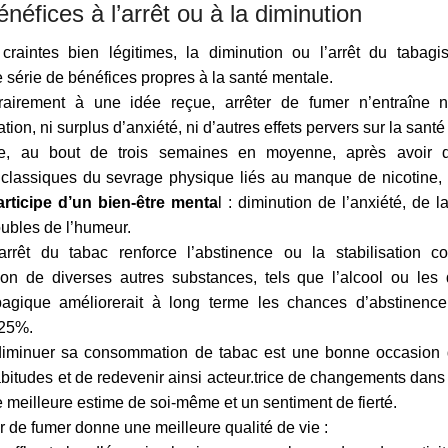
éfices à l’arrêt ou à la diminution
craintes bien légitimes, la diminution ou l’arrêt du tabag
 série de bénéfices propres à la santé mentale.
trairement à une idée reçue, arrêter de fumer n’entraîne n
on, ni surplus d’anxiété, ni d’autres effets pervers sur la sant
re, au bout de trois semaines en moyenne, après avoir 
classiques du sevrage physique liés au manque de nicotine,
articipe d’un bien-être menta
l : diminution de l’anxiété, de 
oubles de l’humeur.
arrêt du tabac renforce l’abstinence ou la stabilisation c
n de diverses autres substances, tels que l’alcool ou les
bagique améliorerait à long terme les chances d’abstinence
 25%.
 diminuer sa consommation de tabac est une bonne occasion 
bitudes et de redevenir ainsi acteur.trice de changements dans
 meilleure estime de soi-même et un sentiment de fierté.
er de fumer donne une meilleure qualité de vie :