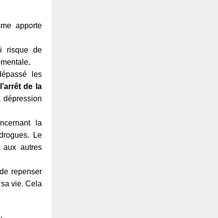
isme apporte
i risque de
é mentale
.
dépassé les
l’arrêt de la
la dépression
oncernant la
 drogues. Le
 aux autres
de repenser
 sa vie. Cela