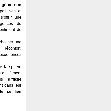
e
gérer son
s
positives et
’offrir une
igences du
entiment de
mboliser une
réconfort,
expériences
te la sphère
 qui fument
fois
difficile
nt
dans leur
e ce lien