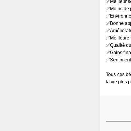
✅Meilleur so
✅Moins de p
✅Environnem
✅Bonne appa
✅Amélioratio
✅Meilleure s
✅Qualité du
✅Gains fina
✅Sentiment d
Tous ces bé
la vie plus