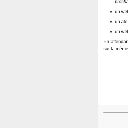
proch
un web
un ate
un web
En attendan
sur la même