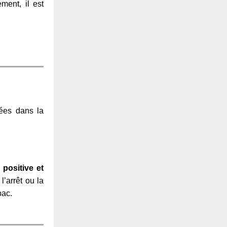
ment, il est
uées dans la
é
positive et
l’arrêt ou la
bac.