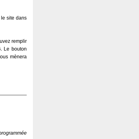
le site dans
ouvez remplir
6
. Le bouton
 vous mènera
 programmée